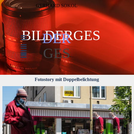
Direkt zum Seiteninhalt
GERHARD SOKOL
BILDERGES
DER
Menü überspringen
Menü überspringen
Menü überspringen
GES
Menü überspringen
Menü überspringen
Menü überspringen
Fotostory mit Doppelbelichtung