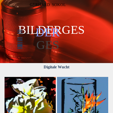
Direkt zum Seiteninhalt
GERHARD  SOKOL
BILDERGES
DER
Menü überspringen
Menü überspringen
Menü überspringen
GES
Menü überspringen
Menü überspringen
Menü überspringen
Digitale Wucht