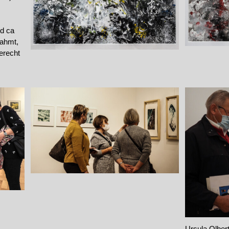
d ca
rahmt,
recht
Ursula Olbert