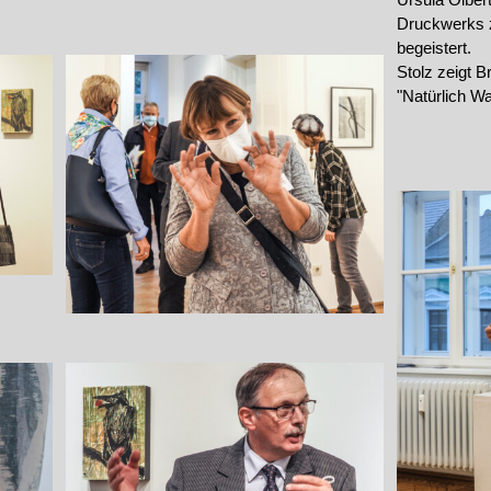
Druckwerks z
begeistert.
Stolz zeigt Br
"Natürlich Wa