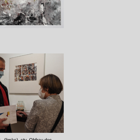
, (limks),
stv. Obfrau des