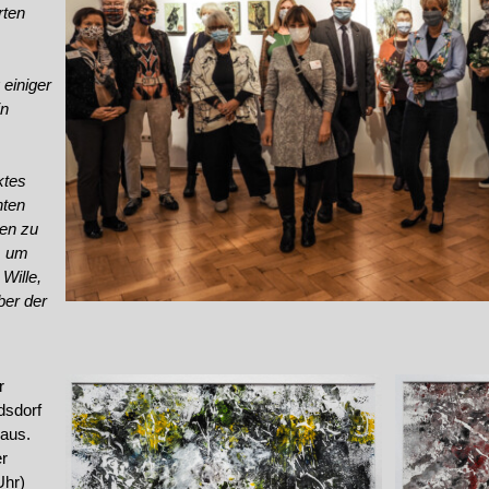
rten
 einiger
in
ktes
nten
len zu
s, um
Wille,
ber der
r
dsdorf
n
aus.
er
Uhr)