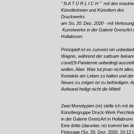
" N A T Ü R L I C H " mit den maskie
Künstlerinnen und Künstlern des
Druckwerks
am So, 20. Dez. 2020 - mit Verlosung
Kunstwerke in der Galerie GrenzArt 
Hollabrunn.
Prinzipiell ist es zumeist ein unbedan
Wagnis, während der sattsam bekan
covid19-Pandemie unbedingt ausstel
wollen. Aber. Was tut jman nicht alle
Kontakte am Leben zu halten und der 
Neues zu zeigen ist zu befriedigen. A
Aufwand heiligt nicht die Mittel!
Zwei Monotypien (re) stelle ich mit de
Künstlergruppe Druck-Werk Perchtol
in der
Galerie GrenzArt in Hollabrun
Eine dritte (darunter, re) kommt bei d
Finissage (So, 20. Dez. 2020. 10-12 